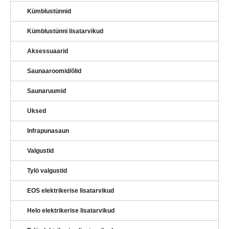
Kümblustünnid
Kümblustünni lisatarvikud
Aksessuaarid
Saunaaroomid/õlid
Saunaruumid
Uksed
Infrapunasaun
Valgustid
Tylö valgustid
EOS elektrikerise lisatarvikud
Helo elektrikerise lisatarvikud