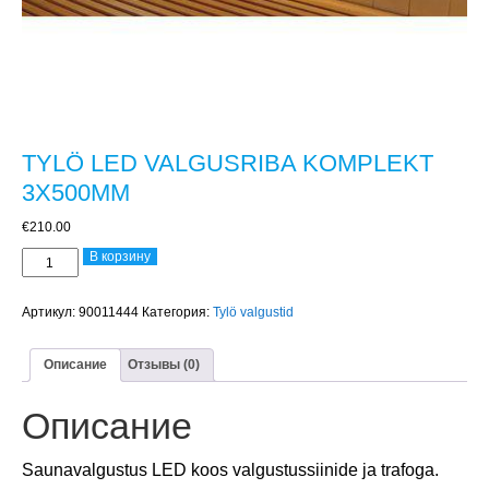
TYLÖ LED VALGUSRIBA KOMPLEKT
3X500MM
€
210.00
Количество
В корзину
товара
TYLÖ
LED
Артикул:
90011444
Категория:
Tylö valgustid
VALGUSRIBA
KOMPLEKT
Описание
Отзывы (0)
3X500MM
Описание
Saunavalgustus LED koos valgustussiinide ja trafoga.