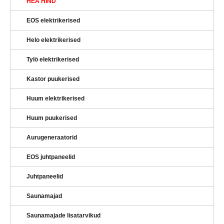
HEA HIND
EOS elektrikerised
Helo elektrikerised
Tylö elektrikerised
Kastor puukerised
Huum elektrikerised
Huum puukerised
Aurugeneraatorid
EOS juhtpaneelid
Juhtpaneelid
Saunamajad
Saunamajade lisatarvikud