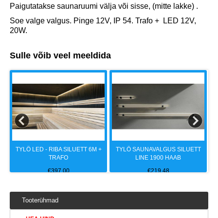
Paigutatakse saunaruumi välja või sisse, (mitte lakke) .
Soe valge valgus. Pinge 12V, IP 54. Trafo + LED 12V,
20W.
Sulle võib veel meeldida
T
TYLÖ LED - RIBA SILUETT 6M +
TYLÖ SAUNAVALGUS SILUETT
TRAFO
LINE 1900 HAAB
€
397.00
€
219.48
Tooterühmad