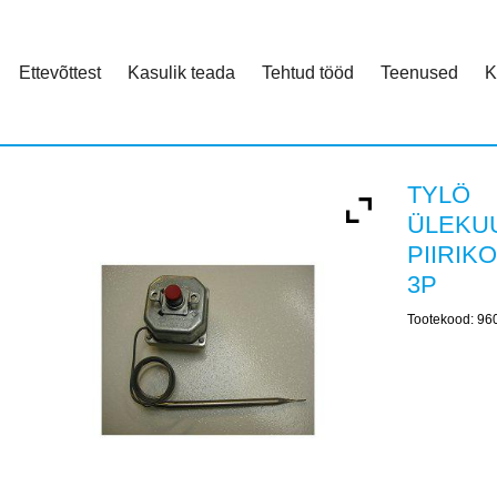
Ettevõttest
Kasulik teada
Tehtud tööd
Teenused
K
TYLÖ
ÜLEKU
PIIRIK
3P
Tootekood:
96