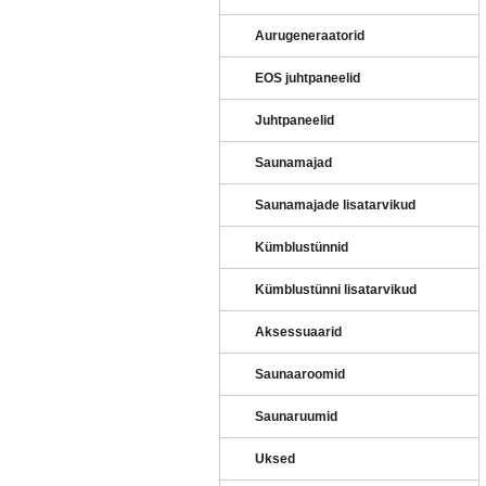
Aurugeneraatorid
EOS juhtpaneelid
Juhtpaneelid
Saunamajad
Saunamajade lisatarvikud
Kümblustünnid
Kümblustünni lisatarvikud
Aksessuaarid
Saunaaroomid
Saunaruumid
Uksed
EPC 170
HELO KÜTTEKEHA SEPC 169
HELO KÜTTEKEHA SEPC 1