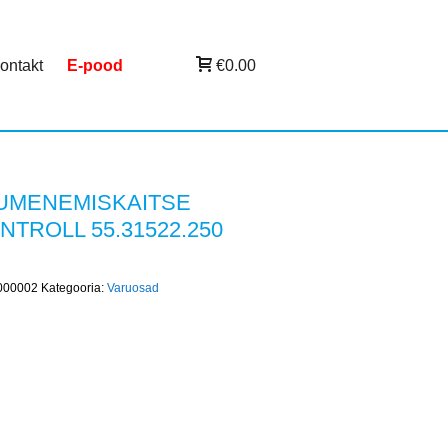
ontakt
E-pood
€0.00
UMENEMISKAITSE
ONTROLL 55.31522.250
000002
Kategooria:
Varuosad