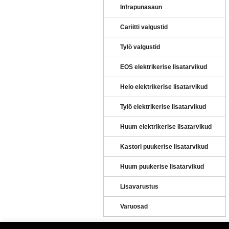
Infrapunasaun
Cariitti valgustid
Tylö valgustid
EOS elektrikerise lisatarvikud
Helo elektrikerise lisatarvikud
Tylö elektrikerise lisatarvikud
Huum elektrikerise lisatarvikud
Kastori puukerise lisatarvikud
Huum puukerise lisatarvikud
Lisavarustus
Varuosad