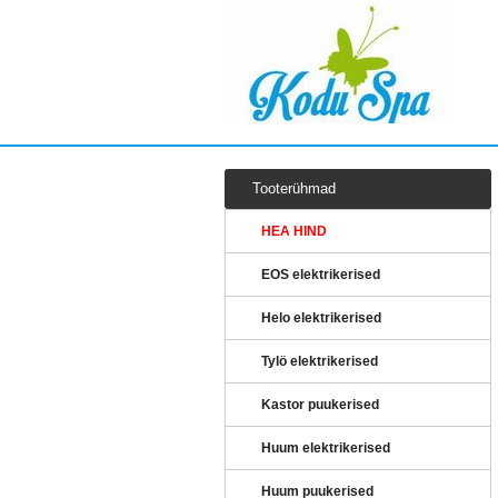
Tooterühmad
HEA HIND
EOS elektrikerised
Helo elektrikerised
Tylö elektrikerised
Kastor puukerised
Huum elektrikerised
Huum puukerised