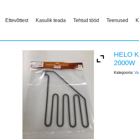
Ettevõttest
Kasulik teada
Tehtud tööd
Teenused
K
HELO K
2000W
Kategooria:
Va