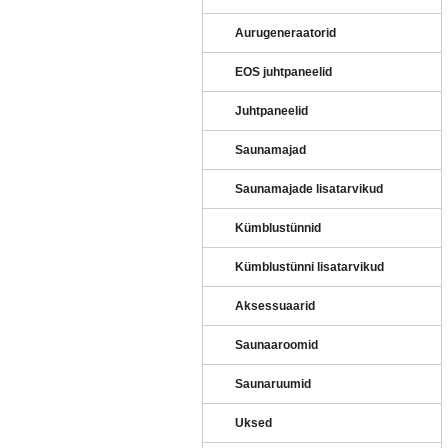
Aurugeneraatorid
EOS juhtpaneelid
Juhtpaneelid
Saunamajad
Saunamajade lisatarvikud
Kümblustünnid
Kümblustünni lisatarvikud
Aksessuaarid
Saunaaroomid
Saunaruumid
EPC 170
HELO KÜTTEKEHA SEPC 169
HELO KÜTTEKEHA SEPC 1
Uksed