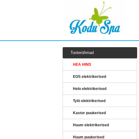
Tooterühmad
HEA HIND
EOS elektrikerised
Helo elektrikerised
Tylö elektrikerised
Kastor puukerised
Huum elektrikerised
Huum puukerised