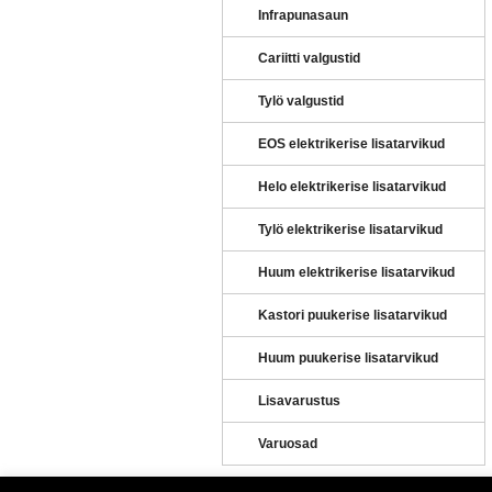
Infrapunasaun
Cariitti valgustid
Tylö valgustid
EOS elektrikerise lisatarvikud
Helo elektrikerise lisatarvikud
Tylö elektrikerise lisatarvikud
Huum elektrikerise lisatarvikud
Kastori puukerise lisatarvikud
Huum puukerise lisatarvikud
Lisavarustus
Varuosad