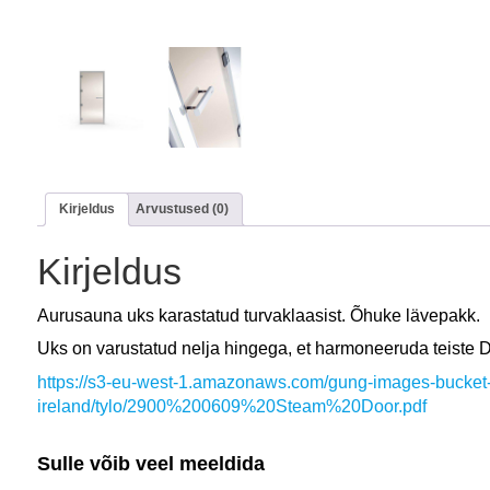
Kirjeldus
Arvustused (0)
Kirjeldus
Aurusauna uks karastatud turvaklaasist. Õhuke lävepakk.
Uks on varustatud nelja hingega, et harmoneeruda teiste 
https://s3-eu-west-1.amazonaws.com/gung-images-bucket
ireland/tylo/2900%200609%20Steam%20Door.pdf
Sulle võib veel meeldida