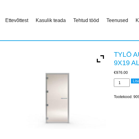
Ettevõttest
Kasulik teada
Tehtud tööd
Teenused
K
TYLÖ 
9X19 A
€
976.00
TYLÖ
Lis
AURUSAUNA
UKS
9X19
Tootekood:
90
ALU
PRONKS
VASAK
kogus