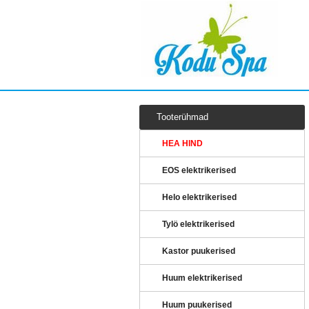
Tooterühmad
HEA HIND
EOS elektrikerised
Helo elektrikerised
Tylö elektrikerised
Kastor puukerised
Huum elektrikerised
Huum puukerised