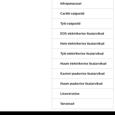
Infrapunasaun
Cariitti valgustid
Tylö valgustid
EOS elektrikerise lisatarvikud
 FLAT 967
TYLÖ LÄVEPAKK ALU FLAT 628
TYLÖ SAUNAUKS ALU LI
Helo elektrikerise lisatarvikud
2100X778 PRONKS
€
58.00
Tylö elektrikerise lisatarvikud
€
1,760.00
Huum elektrikerise lisatarvikud
Kastori puukerise lisatarvikud
Huum puukerise lisatarvikud
Lisavarustus
Varuosad