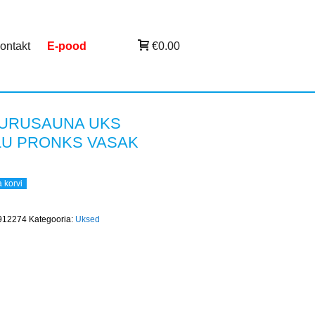
ontakt
E-pood
€0.00
AURUSAUNA UKS
LU PRONKS VASAK
a korvi
912274
Kategooria:
Uksed