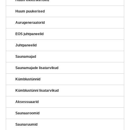
Huum puukerised
Aurugeneraatorid
EOS juhtpaneelid
Juhtpaneelid
Saunamajad
Saunamajade lisatarvikud
Kümblustünnid
Kümblustünni lisatarvikud
Aksessuaarid
Saunaaroomid
Saunaruumid