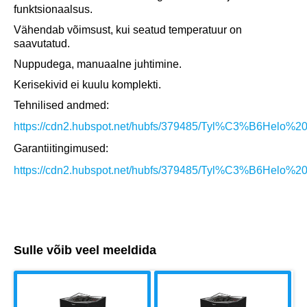
funktsionaalsus.
Vähendab võimsust, kui seatud temperatuur on
saavutatud.
Nuppudega, manuaalne juhtimine.
Kerisekivid ei kuulu komplekti.
Tehnilised andmed:
https://cdn2.hubspot.net/hubfs/379485/Tyl%C3%B6Hel
Garantiitingimused:
https://cdn2.hubspot.net/hubfs/379485/Tyl%C3%B6Helo%
Sulle võib veel meeldida