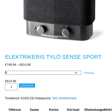
ELEKTRIKERIS TYLÖ SENSE SPORT
Price
€
746.94
–
€
814.96
range:
€746.94
Puhasta
through
€
814.96
€814.96
ELEKTRIKERIS
Lisa korvi
TYLÖ
SENSE
SPORT
Tootekood:
61001332
Kategooria:
Tylö elektrikerised
kogus
Võimsus
Sauna
Kerise
Kivi kaal
Ohutuskaugus
Hind