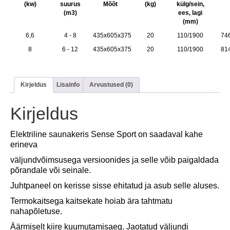
(kw)
suurus
Mõõt
(kg)
külg/sein,
(m3)
ees, lagi
(mm)
6,6
4 - 8
435x605x375
20
110/1900
74
8
6 - 12
435x605x375
20
110/1900
81
Kirjeldus
Lisainfo
Arvustused (0)
Kirjeldus
Elektriline saunakeris Sense Sport on saadaval kahe
erineva
väljundvõimsusega versioonides ja selle võib paigaldada
põrandale või seinale.
Juhtpaneel on kerisse sisse ehitatud ja asub selle aluses.
Termokaitsega kaitsekate hoiab ära tahtmatu
nahapõletuse.
Äärmiselt kiire kuumutamisaeg. Jaotatud väljundi