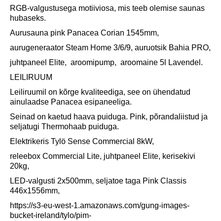
RGB-valgustusega motiiviosa, mis teeb olemise saunas
hubaseks.
Aurusauna pink Panacea Corian 1545mm,
aurugeneraator Steam Home 3/6/9, auruotsik Bahia PRO,
juhtpaneel Elite, aroomipump, aroomaine 5l Lavendel.
LEILIRUUM
Leiliruumil on kõrge kvaliteediga, see on ühendatud
ainulaadse Panacea esipaneeliga.
Seinad on kaetud haava puiduga. P
ink, põrandaliistud ja
seljatugi Thermohaab puiduga.
Elektrikeris Tylö Sense Commercial 8kW,
releebox Commercial Lite, juhtpaneel Elite, kerisekivi
20kg,
LED-valgusti 2x500mm, seljatoe taga Pink Classis
446x1556mm,
https://s3-eu-west-1.amazonaws.com/gung-images-
bucket-ireland/tylo/pim-