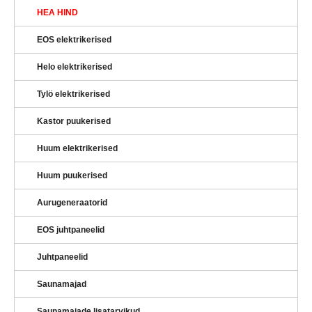
HEA HIND
EOS elektrikerised
Helo elektrikerised
Tylö elektrikerised
Kastor puukerised
Huum elektrikerised
Huum puukerised
Aurugeneraatorid
EOS juhtpaneelid
Juhtpaneelid
Saunamajad
Saunamajade lisatarvikud