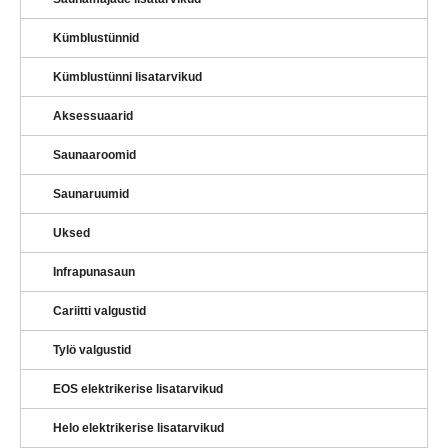
Kümblustünnid
Kümblustünni lisatarvikud
Aksessuaarid
Saunaaroomid
Saunaruumid
Uksed
Infrapunasaun
Cariitti valgustid
Tylö valgustid
EOS elektrikerise lisatarvikud
Helo elektrikerise lisatarvikud