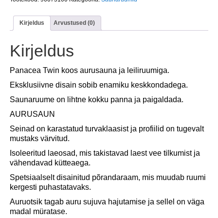
1717
ASPEN/THALD
Kirjeldus
Arvustused (0)
kogus
Kirjeldus
Panacea Twin koos aurusauna ja leiliruumiga.
Eksklusiivne disain sobib enamiku keskkondadega.
Saunaruume on lihtne kokku panna ja paigaldada.
AURUSAUN
Seinad on karastatud turvaklaasist ja profiilid on tugevalt
mustaks värvitud.
Isoleeritud laeosad, mis takistavad laest vee tilkumist ja
vähendavad kütteaega.
Spetsiaalselt disainitud põrandaraam, mis muudab ruumi
kergesti puhastatavaks.
Auruotsik tagab auru sujuva hajutamise ja sellel on väga
madal müratase.