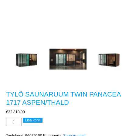
TYLÖ SAUNARUUM TWIN PANACEA
1717 ASPEN/THALD
€
32,810.00
TYLÖ
Lisa korvi
SAUNARUUM
TWIN
PANACEA
Tootekood:
96075100
Kategooria:
Saunaruumid