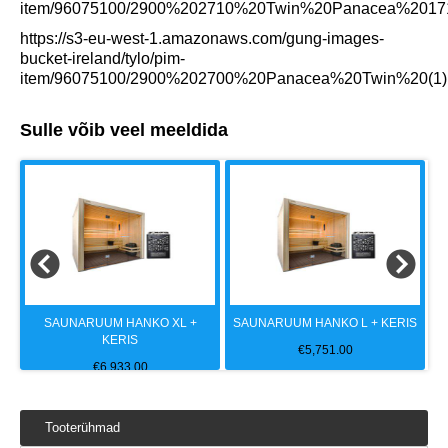
item/96075100/2900%202710%20Twin%20Panacea%20171
https://s3-eu-west-1.amazonaws.com/gung-images-
bucket-ireland/tylo/pim-
item/96075100/2900%202700%20Panacea%20Twin%20(1).
Sulle võib veel meeldida
IS
SAUNARUUM HANKO XL +
SAUNARUUM HANKO L + KERIS
S
KERIS
€
5,751.00
€
6,933.00
Tooterühmad